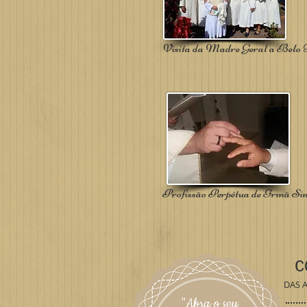
Visita da Madre Geral a Belo 
Profissão Perpétua de Irmã Si
C
DAS 
"Abra o seu