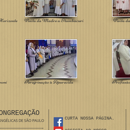
Horizonte
Visita da Madre a Itambacuri
Visita 
moni
Peregrinação à Aparecida
Profissã
ONGREGAÇÃO
CURTA NOSSA PÁGINA.
ANGÉLICAS DE SÃO PAULO