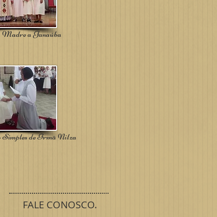
da Madre a Janaúba
o Simples de Irmã Nilza
FALE CONOSCO.