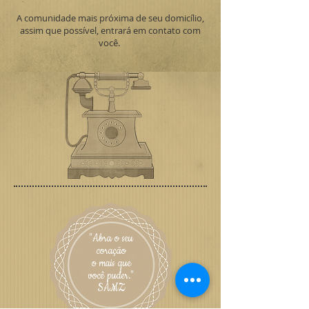
A comunidade mais próxima de seu domicílio,
assim que possível, entrará em contato com
você.
"Abra o seu
coração
o mais que
você puder."
SAMZ